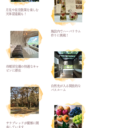
月見や星空散策を楽しむ
天体望遠鏡も！
施設内でハーバリウム
作りに挑戦！
冷暖房完備の快適なキャ
ビンに滞在
自然光が入る開放的な
バスルーム
サラブレッドが優雅に闊
歩しています