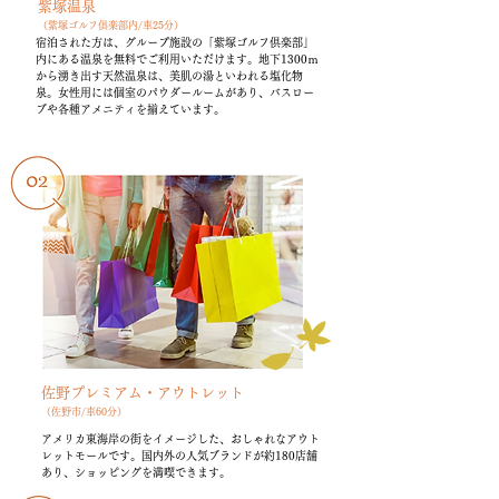
紫塚温泉
（紫塚ゴルフ俱楽部内/車25分）
宿泊された方は、グループ施設の「紫塚ゴルフ倶楽部」
内にある温泉を無料でご利用いただけます。地下1300ｍ
から湧き出す天然温泉は、美肌の湯といわれる塩化物
泉。女性用には個室のパウダールームがあり、バスロー
ブや各種アメニティを揃えています。
佐野プレミアム・アウトレット
（佐野市/車60分）
アメリカ東海岸の街をイメージした、おしゃれなアウト
レットモールです。国内外の人気ブランドが約180店舗
あり、ショッピングを満喫できます。