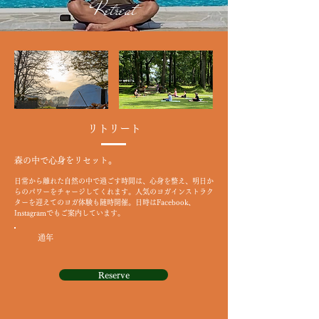
Retreat
リトリート
森の中で心身をリセット。
日常から離れた自然の中で過ごす時間は、心身を整え、明日か
らのパワーをチャージしてくれます。人気のヨガインストラク
ターを迎えてのヨガ体験も随時開催。日時はFacebook、
Instagramでもご案内しています。
通年
Reserve