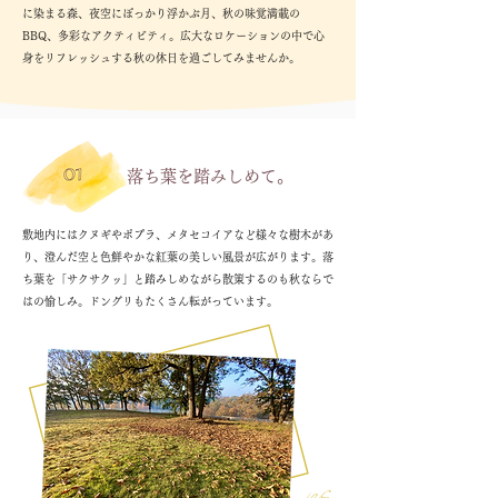
に染まる森、夜空にぽっかり浮かぶ月、秋の味覚満載の
BBQ、多彩なアクティビティ。広大なロケーションの中で心
身をリフレッシュする秋の休日を過ごしてみませんか。
落ち葉を踏みしめて。
敷地内にはクヌギやポプラ、メタセコイアなど様々な樹木があ
り、澄んだ空と色鮮やかな紅葉の美しい風景が広がります。落
ち葉を「サクサクッ」と踏みしめながら散策するのも秋ならで
はの愉しみ。ドングリもたくさん転がっています。