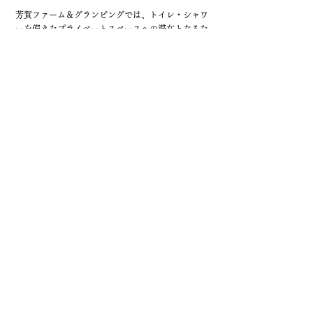
芳賀ファーム＆グランピングでは、トイレ・シャワ
ーを備えたプライベートスペースへの滞在となるた
め、他のお客様との共有場所はほとんどありませ
ん。各キャビンとの距離もゆとりをもって配置して
いるので、ぜひ安心してご来場ください。
1.スタッフのマスク着用やこまめな手洗いに取り組
みます。
スタッフのマスク着用や小まめな手洗いに取り組み
ます。全ての従業員のマスク着用、除菌を徹底して
います。