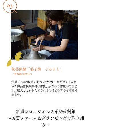
陶芸体験「益子焼 つかもと」
（芳賀郡/車25分）
創業150年の歴史をもつ窯元です。電動ロクロを使
った陶芸体験や絵付け体験、手ひねり体験ができま
す。職人さんが教えてくれるので初心者でも挑戦で
きます。
​新型コロナウィルス感染症対策
〜芳賀ファーム＆グランピングの取り組
み〜