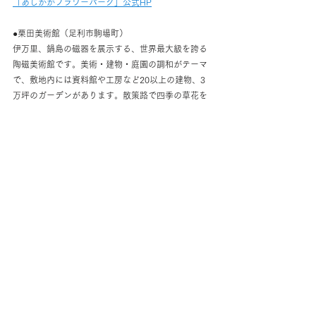
「あしかがフラワーパーク」公式HP
●栗田美術館（足利市駒場町）
伊万里、鍋島の磁器を展示する、世界最大級を誇る
陶磁美術館です。美術・建物・庭園の調和がテーマ
で、敷地内には資料館や工房など20以上の建物、3
万坪のガーデンがあります。散策路で四季の草花を
楽しんだり、レトロな雰囲気の喫茶室で休息したり
といった楽しみ方もできます。
「栗田美術館」公式HP
レイワゴルフリゾートでの【Go toトラベル
キャンペーン】利用方法