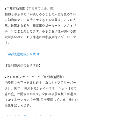
●宇都宮動物園（宇都宮市上金井町）
動物とのふれあいが楽しめることで人気を集めてい
る動物園です。直接エサを与える体験は、とくに人
気。遊園地もあり、観覧車やゴーカート、スカイバ
ルーンなどを楽しめます。小さなお子様が遊べる施
設が多いので、お子様連れの家族旅行にぴったりで
す。
「宇都宮動物園」公式HP
【足利市周辺のおすすめ】
●あしかがフラワーパーク（足利市迫間町）
四季折々の花々を楽しめる「あしかがフラワーパー
ク」。例年、10月下旬からイルミネーション「光の
花の庭」が開催されます。全国の夜景観賞士が選ぶ
イルミネーションで全国1位を獲得している、美しい
夜景を楽しめます。