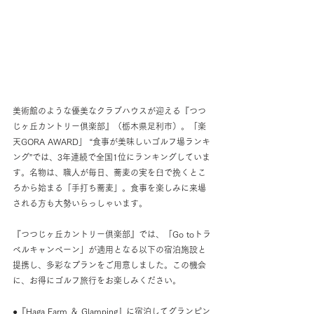
美術館のような優美なクラブハウスが迎える『つつ
じヶ丘カントリー倶楽部』（栃木県足利市）。「楽
天GORA AWARD」 “食事が美味しいゴルフ場ランキ
ング”では、3年連続で全国1位にランキングしていま
す。名物は、職人が毎日、蕎麦の実を臼で挽くとこ
ろから始まる「手打ち蕎麦」。食事を楽しみに来場
される方も大勢いらっしゃいます。
『つつじヶ丘カントリー倶楽部』では、「Go toトラ
ベルキャンペーン」が適用となる以下の宿泊施設と
提携し、多彩なプランをご用意しました。この機会
に、お得にゴルフ旅行をお楽しみください。
●『Haga Farm ＆ Glamping』に宿泊してグランピン