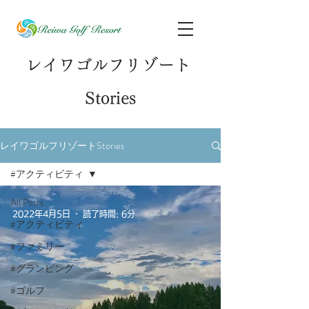
レイワゴルフリゾート
S
tories
レイワゴルフリゾートStories
#アクティビティ
All Posts
2022年4月5日
読了時間: 6分
#アクティビティ
#ファミリー
#グランピング
#ゴルフ