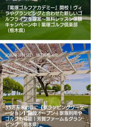
#グルメ
『紫塚ゴルフアカデミー』開校！ヴィ
#NEWS
ラやグランピングと合わせた新しいゴ
ルフライフを提案～無料レッスン体験
キャンペーン中｜紫塚ゴルフ倶楽部
（栃木県）
2022年3月15日
読了時間: 6分
35万平米の森に【グランピングワーケ
ーション】施設オープン！家族利用や
ゴルフも可能｜芳賀ファーム＆グラン
ピング（栃木県）