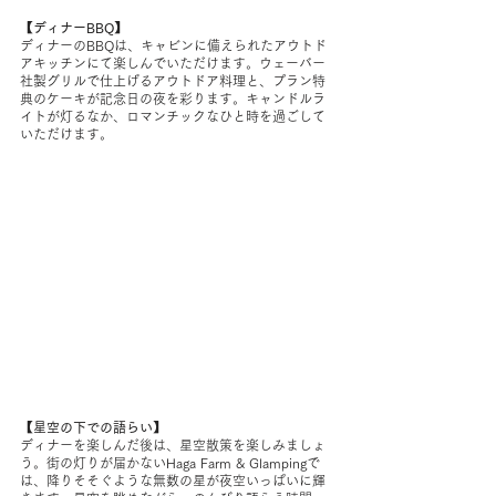
【ディナーBBQ】
ディナーのBBQは、キャビンに備えられたアウトド
アキッチンにて楽しんでいただけます。ウェーバー
社製グリルで仕上げるアウトドア料理と、プラン特
典のケーキが記念日の夜を彩ります。キャンドルラ
イトが灯るなか、ロマンチックなひと時を過ごして
いただけます。
【星空の下での語らい】
ディナーを楽しんだ後は、星空散策を楽しみましょ
う。街の灯りが届かないHaga Farm & Glampingで
は、降りそそぐような無数の星が夜空いっぱいに輝