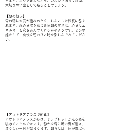
きます。星空を眺めながら、のんびり語らう時間。
大切な思い出として残ることでしょう。
【朝の散歩】
森の朝は空気が澄みわたり、しんとした静寂に包ま
れます。森の息吹を感じる早朝の散歩は、心身にエ
ネルギーを吹き込んでくれるかのようです。ぜひ早
起きして、爽快な朝のひと時を楽しんでみてくださ
い。
【アウトドアテラスで朝食】
アウトドアテラスからは、サラブレッドが走る姿を
眺めることもできます。静かな森に蹄の音が響き、
清々しい一日が始まります。朝食には、体が喜ぶヘ