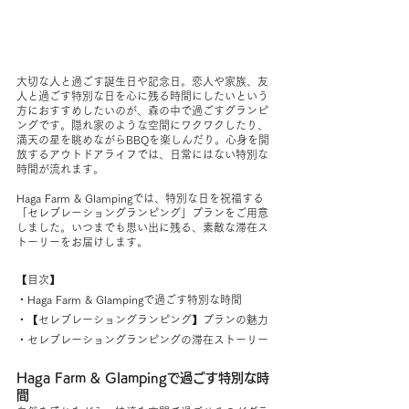
大切な人と過ごす誕生日や記念日。恋人や家族、友
人と過ごす特別な日を心に残る時間にしたいという
方におすすめしたいのが、森の中で過ごすグランピ
ングです。隠れ家のような空間にワクワクしたり、
満天の星を眺めながらBBQを楽しんだり。心身を開
放するアウトドアライフでは、日常にはない特別な
時間が流れます。
Haga Farm & Glampingでは、特別な日を祝福する
「セレブレーショングランピング」プランをご用意
しました。いつまでも思い出に残る、素敵な滞在ス
トーリーをお届けします。 
【目次】
・Haga Farm & Glampingで過ごす特別な時間
・【セレブレーショングランピング】プランの魅力
・セレブレーショングランピングの滞在ストーリー
Haga Farm & Glampingで過ごす特別な時
間