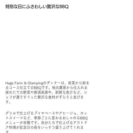
特別な日にふさわしい贅沢なBBQ
Haga Farm & Glampingのディナーは、前菜から始ま
るコース仕立てのBBQです。地元農家から仕入れる
採れたての野菜や那須高原牛、新鮮な魚介など、シ
ェフが選りすぐった贅沢な食材がずらりと並びま
す。
グリルで仕上げるブイヤベースやアヒージョ、ホッ
トスイーツなど、季節ごとに変わるおしゃれなBBQ
メニューが自慢です。自分たちで仕上げるアウトド
ア料理が記念日の夜をいっそう盛り上げてくれま
す。