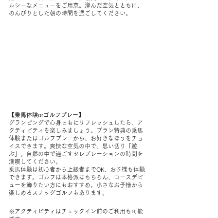
ルシーなメニューをご用意。澄んだ空気とともに、
のんびりとした朝の時間を過ごしてください。
【乗馬体験orゴルフプレー】
グランピングで心身ともにリフレッシュしたら、ア
クティビティを楽しみましょう。プラン特典の乗馬
体験またはゴルフプレーから、お好きなほうをチョ
イスできます。爽快な空気の中で、思い切り「遊
ぶ」。自然の中で過ごすセレブレーションの時間を
満喫してください。
乗馬体験は初心者から上級者までOK、お子様も体験
できます。ゴルフは本格派はもちろん、コースデビ
ューを飾りたい方にもおすすめ。小さなお子様から
楽しめるスナッグゴルフもあります。
※アクティビティはチェックイン前のご利用も可能