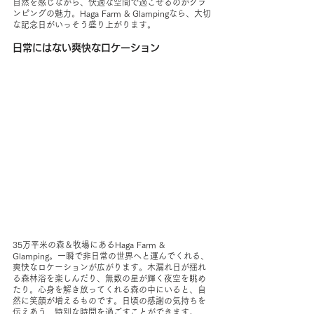
自然を感じながら、快適な空間で過ごせるのがグラ
ンピングの魅力。Haga Farm & Glampingなら、大切
な記念日がいっそう盛り上がります。
日常にはない爽快なロケーション
35万平米の森＆牧場にあるHaga Farm & 
Glamping。一瞬で非日常の世界へと運んでくれる、
爽快なロケーションが広がります。木漏れ日が揺れ
る森林浴を楽しんだり、無数の星が輝く夜空を眺め
たり。心身を解き放ってくれる森の中にいると、自
然に笑顔が増えるものです。日頃の感謝の気持ちを
伝えあう、特別な時間を過ごすことができます。