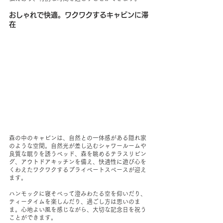
おしゃれで快適。ワクワクするキャビンに滞
在
森の中のキャビンは、自然との一体感がある隠れ家
のような空間。自然光が差し込むシャワールームや
良質な眠りを誘うベッド、森を眺めるテラスリビン
グ、アウトドアキッチンを備え、快適性に遊び心を
くわえたワクワクするプライベートスペースが迎え
ます。
ハンモックに寝そべって澄みわたる空を仰いだり、
ティータイムを楽しんだり、過ごし方は思いのま
ま。心地よい風を感じながら、大切な記念日を祝う
ことができます。