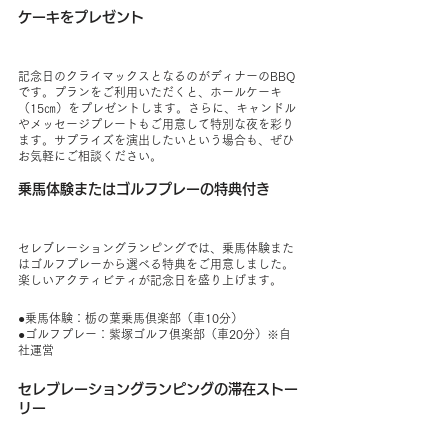
ケーキをプレゼント
記念日のクライマックスとなるのがディナーのBBQ
です。プランをご利用いただくと、ホールケーキ
（15㎝）をプレゼントします。さらに、キャンドル
やメッセージプレートもご用意して特別な夜を彩り
ます。サプライズを演出したいという場合も、ぜひ
お気軽にご相談ください。
乗馬体験またはゴルフプレーの特典付き
セレブレーショングランピングでは、乗馬体験また
はゴルフプレーから選べる特典をご用意しました。
楽しいアクティビティが記念日を盛り上げます。
●乗馬体験：栃の葉乗馬倶楽部（車10分）
●ゴルフプレー：紫塚ゴルフ倶楽部（車20分）※自
社運営
セレブレーショングランピングの滞在ストー
リー