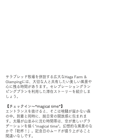
サラブレッド牧場を併設する広大なHaga Farm & 
Glampingには、大切な人と共有したい美しい風景や
心に残る時間があります。セレブレーショングラン
ピングプランを利用した滞在ストーリーを紹介しま
しょう。
【チェックイン～“magical time”】
エントランスを抜けると、そこは喧騒が届かない森
の中。到着と同時に、脱日常の開放感に包まれま
す。太陽が山並みに沈む時間帯は、空が美しいグラ
デーションを描く“magical time”。幻想的な風景のな
かで「乾杯！」。記念日のムードが盛り上がること
間違いなしです。