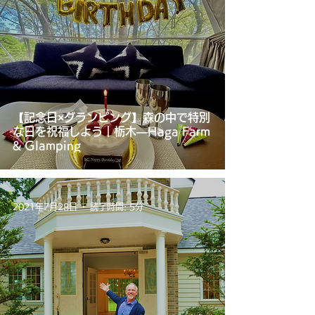
【記念日×グランピング】森の中で特別
な日を祝福しよう｜栃木―Haga Farm
& Glamping
2021年7月28日
読了時間: 5分