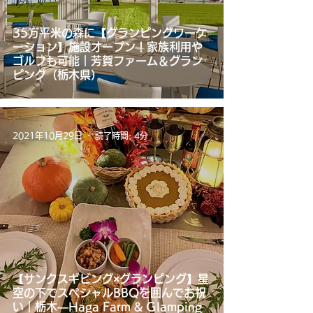
#グルメ
#NEWS
35万平米の森に【グランピングワーケ
ーション】施設オープン！家族利用や
ゴルフも可能｜芳賀ファーム＆グラン
ピング（栃木県）
2021年10月29日
読了時間: 4分
【サンクスギビング×グランピング】星
空の下でスペシャルBBQを囲んでお祝
い｜栃木―Haga Farm & Glamping