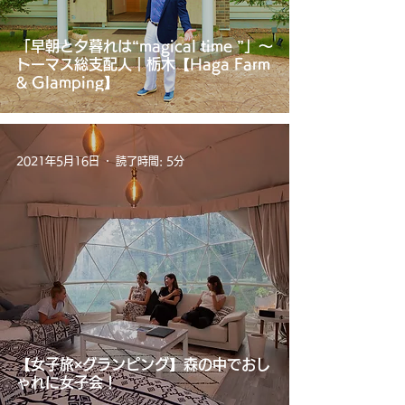
「早朝と夕暮れは“magical time ”」～
トーマス総支配人｜栃木【Haga Farm
& Glamping】
2021年5月16日
読了時間: 5分
【女子旅×グランピング】森の中でおし
ゃれに女子会！