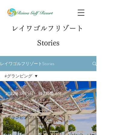
レイワゴルフリゾート
S
tories
レイワゴルフリゾートStories
#グランピング
All Posts
2022年3月15日
読了時間: 6分
#アクティビティ
#ファミリー
#グランピング
#ゴルフ